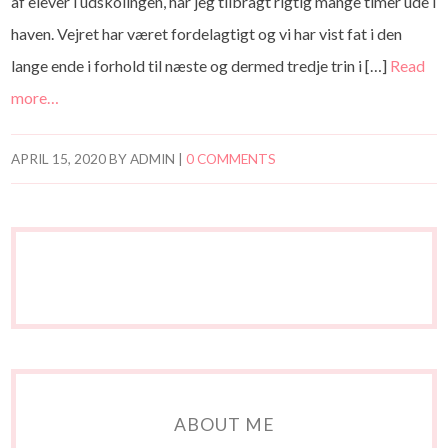
af elever i udskolingen, har jeg tilbragt rigtig mange timer ude i
haven. Vejret har været fordelagtigt og vi har vist fat i den
lange ende i forhold til næste og dermed tredje trin i […]
Read
more…
APRIL 15, 2020
BY
ADMIN
|
0 COMMENTS
ABOUT ME