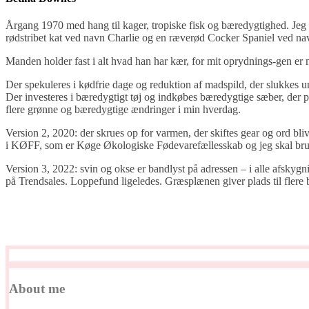
Årgang 1970 med hang til kager, tropiske fisk og bæredygtighed. Jeg e
rødstribet kat ved navn Charlie og en ræverød Cocker Spaniel ved n
Manden holder fast i alt hvad han har kær, for mit oprydnings-gen er
Der spekuleres i kødfrie dage og reduktion af madspild, der slukkes 
Der investeres i bæredygtigt tøj og indkøbes bæredygtige sæber, der p
flere grønne og bæredygtige ændringer i min hverdag.
Version 2, 2020: der skrues op for varmen, der skiftes gear og ord blive
i KØFF, som er Køge Økologiske Fødevarefællesskab og jeg skal brug
Version 3, 2022: svin og okse er bandlyst på adressen – i alle afskygni
på Trendsales. Loppefund ligeledes. Græsplænen giver plads til flere b
About me