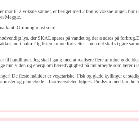
r mor til 2 voksne sønner, er beriget med 2 bonus-voksne-unger, bor i et
avn Maggie.
 markant. Ordnung must sein!
unødvendigt lys, der SKAL spares på vandet og der ændres på forbrug.De
akkes ind i halm. Og listen kunne fortsætte…men det skal vi gøre samme
r til handlinger. Jeg skal i gang med at realisere flere af mine gode idee
e min viden og energi om bæredygtighed på mit arbejde som lærer i la
nger! De fleste måltider er vegetariske. Fisk og glade kyllinger er stad
lomster og plantebede – biodiversiteten højnes. Pindsvin med familie tr