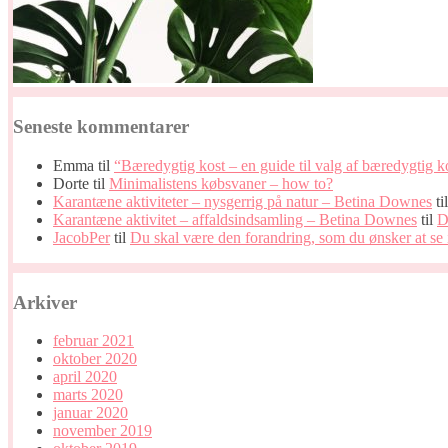
Seneste kommentarer
Emma
til
“Bæredygtig kost – en guide til valg af bæredygtig 
Dorte
til
Minimalistens købsvaner – how to?
Karantæne aktiviteter – nysgerrig på natur – Betina Downes
ti
Karantæne aktivitet – affaldsindsamling – Betina Downes
til
D
JacobPer
til
Du skal være den forandring, som du ønsker at se 
Arkiver
februar 2021
oktober 2020
april 2020
marts 2020
januar 2020
november 2019