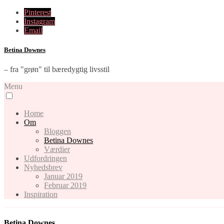
Pinterest
Instagram
Email
Betina Downes
– fra "grøn" til bæredygtig livsstil
Menu
Home
Om
Bloggen
Betina Downes
Værdier
Udfordringen
Nyhedsbrev
Januar 2019
Februar 2019
Inspiration
Betina Downes