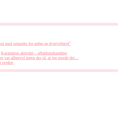
kost med omtanke for miljø og dyrevelfærd”
l
Karantæne aktivitet – affaldsindsamling
er var alligevel ingen der så, at jeg gjorde det…
i verden