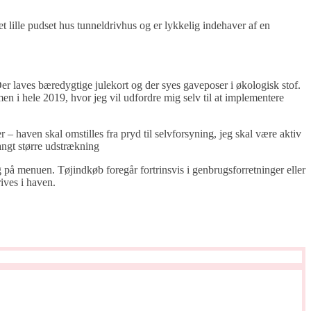
 lille pudset hus tunneldrivhus og er lykkelig indehaver af en
r laves bæredygtige julekort og der syes gaveposer i økologisk stof.
n i hele 2019, hvor jeg vil udfordre mig selv til at implementere
r – haven skal omstilles fra pryd til selvforsyning, jeg skal være aktiv
ngt større udstrækning
ig på menuen. Tøjindkøb foregår fortrinsvis i genbrugsforretninger eller
ives i haven.