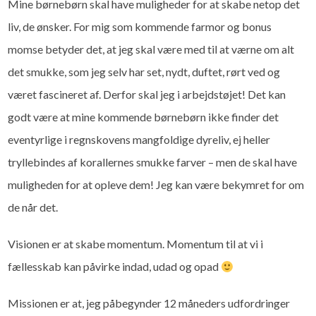
Mine børnebørn skal have muligheder for at skabe netop det
liv, de ønsker. For mig som kommende farmor og bonus
momse betyder det, at jeg skal være med til at værne om alt
det smukke, som jeg selv har set, nydt, duftet, rørt ved og
været fascineret af. Derfor skal jeg i arbejdstøjet! Det kan
godt være at mine kommende børnebørn ikke finder det
eventyrlige i regnskovens mangfoldige dyreliv, ej heller
tryllebindes af korallernes smukke farver – men de skal have
muligheden for at opleve dem! Jeg kan være bekymret for om
de når det.
Visionen er at skabe momentum. Momentum til at vi i
fællesskab kan påvirke indad, udad og opad
Missionen er at, jeg påbegynder 12 måneders udfordringer