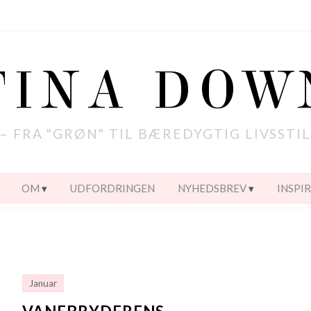
TINA DOW
– FRA "GRØN" TIL BÆREDYGTIG LIVSSTI
OM
UDFORDRINGEN
NYHEDSBREV
INSPI
Januar