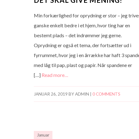
DET SKAL GIVE MENING!
Min forkærlighed for oprydning er stor – jeg trive
ganske enkelt bedre i et hjem, hvor ting har en
bestemt plads – det indrømmer jeg gerne.
Oprydning er også et tema, der fortsætter ud i
fyrrummet, hvor jeg i en årrække har haft 3 spand
med låg til pap, plast og papir. Når spandene er
[…]
Read more…
JANUAR 26, 2019
BY
ADMIN
|
0 COMMENTS
Januar