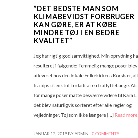
”DET BEDSTE MAN SOM
KLIMABEVIDST FORBRUGER
KAN GØRE, ER AT KØBE
MINDRE TØJ I EN BEDRE
KVALITET”
Jeg har rigtig god samvittighed. Min oprydning ha
resulteret i følgende: Temmelig mange poser blev
afleveret hos den lokale Folkekirkens Korshær, al
fra nips til en stol, forladt af en fraflyttet unge. Alt
for mange poser måtte desværre videre til Kara L
det blev naturligvis sorteret efter alle regler og
vejledninger. Tøj som ikke længere […]
Read mor
JANUAR 12, 2019
BY
ADMIN
|
0 COMMENTS