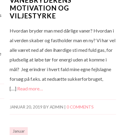
VANEBRYDERENS
MOTIVATION OG
VILJESTYRKE
s
Hvordan bryder man med dårlige vaner? Hvordan i
al verden skaber og fastholder man en ny? Vi har vel
alle været ned af den ihærdige sti med fuld gas, for
e
pludselig at løbe tør for energi uden at komme i
mål? Jeg erindrer i hvert fald mine egne fejlslagne
forsøg på f.eks. at nedsætte sukkerforbruget,
[…]
Read more…
JANUAR 20, 2019
BY
ADMIN
|
0 COMMENTS
Januar