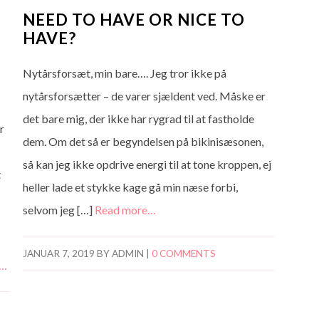
NEED TO HAVE OR NICE TO
HAVE?
Nytårsforsæt, min bare…. Jeg tror ikke på
nytårsforsætter – de varer sjældent ved. Måske er
det bare mig, der ikke har rygrad til at fastholde
r
dem. Om det så er begyndelsen på bikinisæsonen,
så kan jeg ikke opdrive energi til at tone kroppen, ej
t
heller lade et stykke kage gå min næse forbi,
selvom jeg […]
Read more…
JANUAR 7, 2019
BY
ADMIN
|
0 COMMENTS
e…