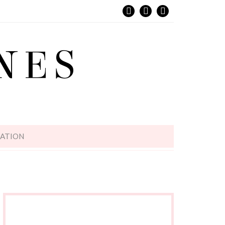
NES
L
RATION